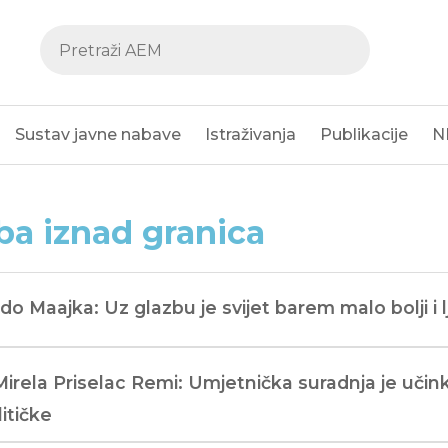
Sustav javne nabave
Istraživanja
Publikacije
N
ba iznad granica
Edo Maajka: Uz glazbu je svijet barem malo bolji i l
Mirela Priselac Remi: Umjetnička suradnja je učink
itičke