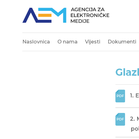
Naslovnica
O nama
Vijesti
Dokumenti
Glaz
1. 
2. 
pol