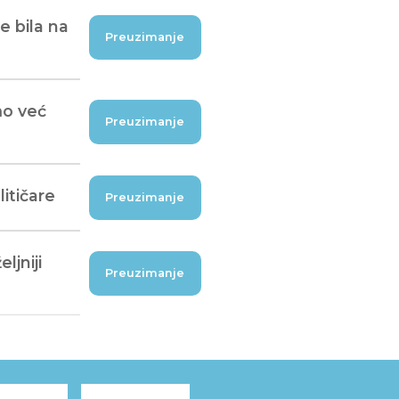
je bila na
Preuzimanje
mo već
Preuzimanje
itičare
Preuzimanje
ljniji
Preuzimanje