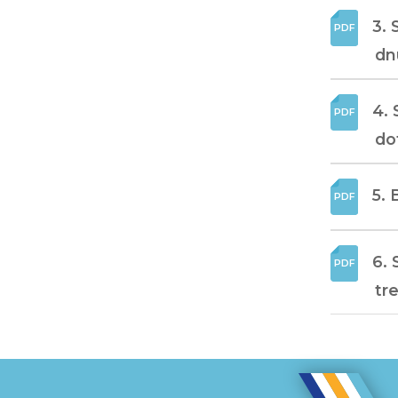
3. 
dn
4. 
do
5. 
6. 
tr