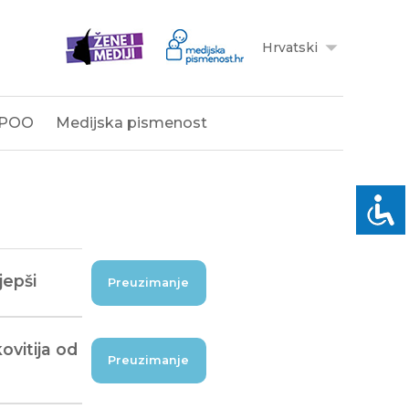
Hrvatski
POO
Medijska pismenost
jepši
Preuzimanje
ovitija od
Preuzimanje