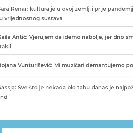
Sara Renar: kultura je u ovoj zemlji i prije pandemi
u vrijednosnog sustava
Saša Antić: Vjerujem da idemo nabolje, jer dno s
takli
Bojana Vunturišević: Mi muzičari demantujemo pol
Sassja: Sve što je nekada bio tabu danas je najpože
end