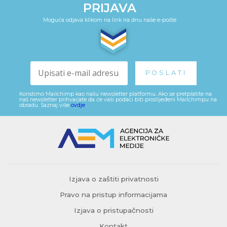
PRIJAVA
Moguća odjava klikom na link na dnu naše e-pošte
Koristimo Mailchimp kao našu newsletter platformu. Ako se pretplatite na
naš newsletter prihvaćate da će vaši podaci biti proslijeđeni Mailchimpu na
obradu. Saznaj više
ovdje
.
Izjava o zaštiti privatnosti
Pravo na pristup informacijama
Izjava o pristupačnosti
Kontakt