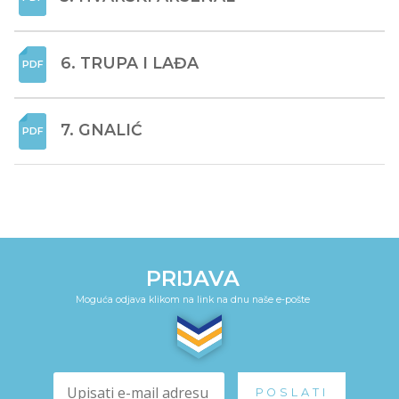
6. TRUPA I LAĐA
7. GNALIĆ
PRIJAVA
Moguća odjava klikom na link na dnu naše e-pošte