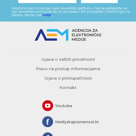
Koristimo Mailchimp kao našu newsletter platformu. Ako se pretplatite na
naš newsletter prihvaćate da će vaši podaci biti proslijeđeni Mailchimpu na
obradu. Saznaj više
ovdje
.
Izjava o zaštiti privatnosti
Pravo na pristup informacijama
Izjava o pristupačnosti
Kontakt
Youtube
Medijskapismenost.hr