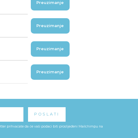
Preuzimanje
Preuzimanje
Preuzimanje
Preuzimanje
ter prihvaćate da će vaši podaci biti proslijeđeni Mailchimpu na