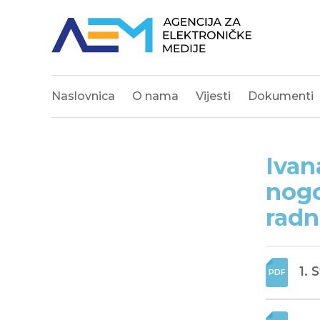
Naslovnica
O nama
Vijesti
Dokumenti
Ivan
nogo
radn
1. 