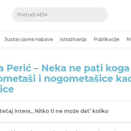
Sustav javne nabave
Istraživanja
Publikacije
N
a Perić – Neka ne pati koga
metaši i nogometašice kao 
ice
Stečaj Intera_ Nitko ti ne može dat’ koliko