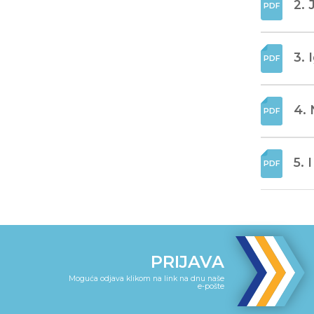
2. 
3. 
4. 
5. 
PRIJAVA
Moguća odjava klikom na link na dnu naše
e-pošte