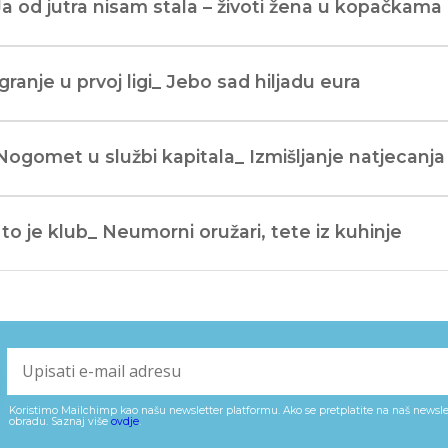
Ja od jutra nisam stala – životi žena u kopačkama
Igranje u prvoj ligi_ Jebo sad hiljadu eura
Nogomet u službi kapitala_ Izmišljanje natjecanja
I to je klub_ Neumorni oružari, tete iz kuhinje
Koristimo Mailchimp kao našu newsletter platformu. Ako se pretplatite na naš newslet
obradu. Saznaj više
ovdje
.