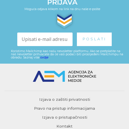
PRIJAVA
Moguća odjava klikom na link na dnu naše e-pošte
Koristimo Mailchimp kao našu newsletter platformu. Ako se pretplatite na
naš newsletter prihvaćate da će vaši podaci biti proslijeđeni Mailchimpu na
obradu. Saznaj više
ovdje
.
Izjava o zaštiti privatnosti
Pravo na pristup informacijama
Izjava o pristupačnosti
Kontakt