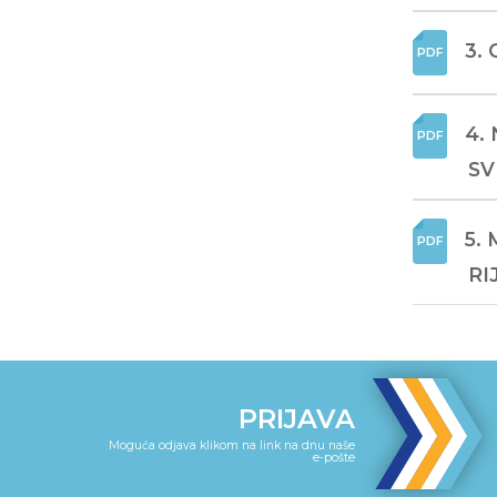
3.
4.
SV
5.
RI
PRIJAVA
Moguća odjava klikom na link na dnu naše
e-pošte