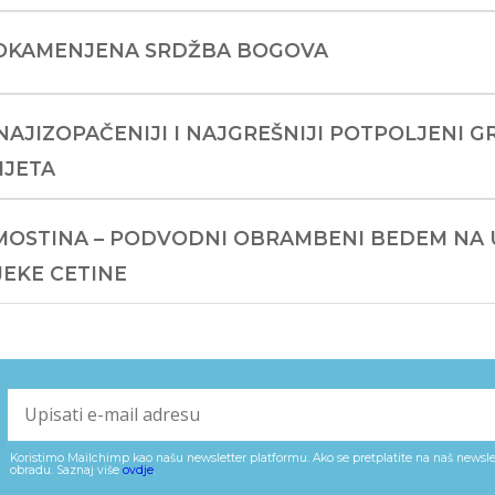
 OKAMENJENA SRDŽBA BOGOVA
 NAJIZOPAČENIJI I NAJGREŠNIJI POTPOLJENI 
IJETA
 MOSTINA – PODVODNI OBRAMBENI BEDEM NA
JEKE CETINE
Koristimo Mailchimp kao našu newsletter platformu. Ako se pretplatite na naš newslet
obradu. Saznaj više
ovdje
.