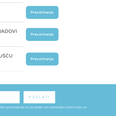
Preuzimanje
GRADOVI
Preuzimanje
 UŠĆU
Preuzimanje
ter prihvaćate da će vaši podaci biti proslijeđeni Mailchimpu na