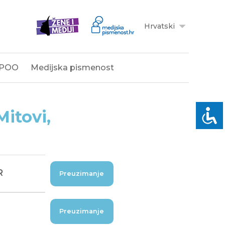
Hrvatski
POO
Medijska pismenost
Mitovi,
R
Preuzimanje
Preuzimanje