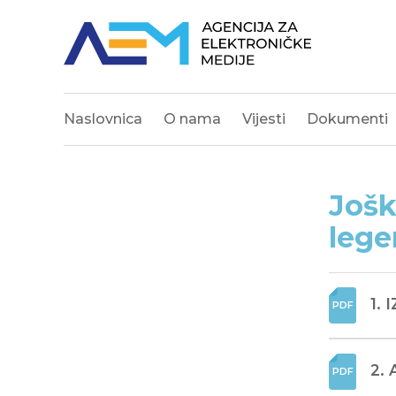
Naslovnica
O nama
Vijesti
Dokumenti
Jošk
lege
1.
2.