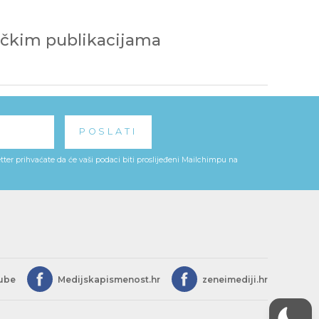
ničkim publikacijama
ter prihvaćate da će vaši podaci biti proslijeđeni Mailchimpu na
ube
Medijskapismenost.hr
zeneimediji.hr