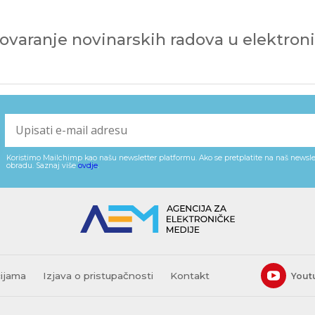
govaranje novinarskih radova u elektro
Koristimo Mailchimp kao našu newsletter platformu. Ako se pretplatite na naš newslet
obradu. Saznaj više
ovdje
.
cijama
Izjava o pristupačnosti
Kontakt
Yout