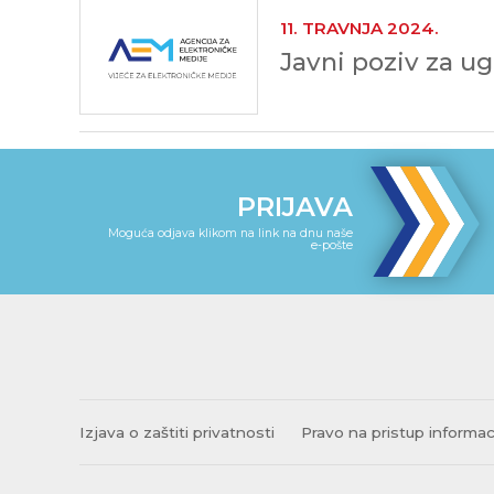
11. TRAVNJA 2024.
Javni poziv za u
PRIJAVA
Moguća odjava klikom na link na dnu naše
e-pošte
Izjava o zaštiti privatnosti
Pravo na pristup informa