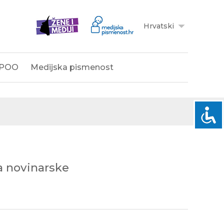
Hrvatski
POO
Medijska pismenost
ja novinarske