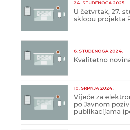
24. STUDENOGA 2025.
U četvrtak, 27. s
sklopu projekta 
6. STUDENOGA 2024.
Kvalitetno novin
10. SRPNJA 2024.
Vijeće za elektr
po Javnom pozivu
publikacijama (p