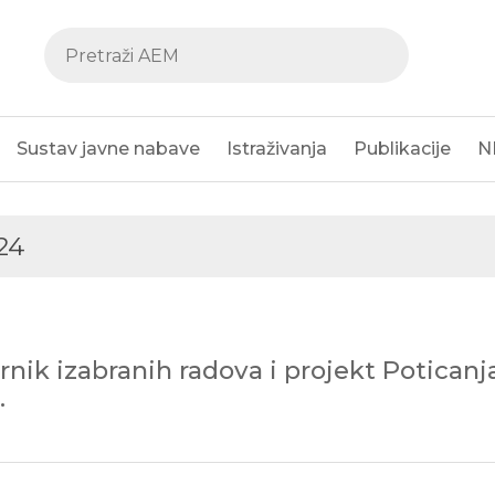
Sustav javne nabave
Istraživanja
Publikacije
N
24
rnik izabranih radova i projekt Potican
.