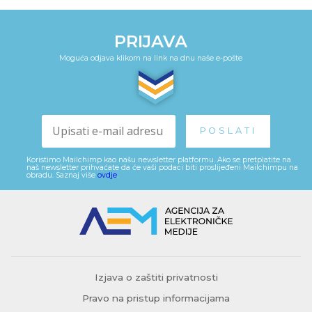
PRIJAVA
Moguća odjava klikom na link na dnu naše e-pošte
Koristimo Mailchimp kao našu newsletter platformu. Ako se pretplatite na
naš newsletter prihvaćate da će vaši podaci biti proslijeđeni Mailchimpu na
obradu. Saznaj više
ovdje
.
Izjava o zaštiti privatnosti
Pravo na pristup informacijama