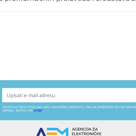
Koristimo Mailchimp kao našu newsletter platformu. Ako se pretplatite na naš newslet
obradu. Saznaj više
ovdje
.