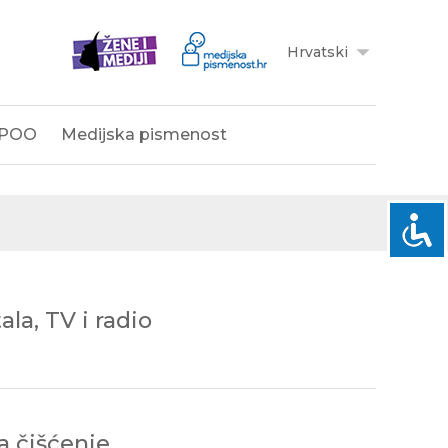
Hrvatski
POO
Medijska pismenost
la, TV i radio
a čišćenje