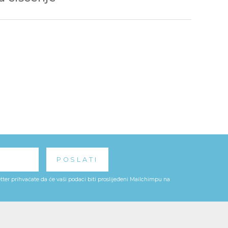
ter prihvaćate da će vaši podaci biti proslijeđeni Mailchimpu na