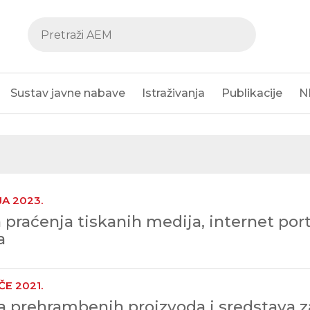
Sustav javne nabave
Istraživanja
Publikacije
N
JA 2023.
 praćenja tiskanih medija, internet porta
a
ČE 2021.
 prehrambenih proizvoda i sredstava z