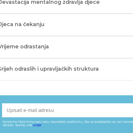
Devastacija mentalnog zdravlja djece
Djeca na čekanju
Vrijeme odrastanja
Grijeh odraslih i upravljačkih struktura
Koristimo Mailchimp kao našu newsletter platformu. Ako se pretplatite na naš newslet
obradu. Saznaj više
ovdje
.