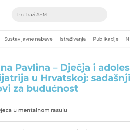
Sustav javne nabave
Istraživanja
Publikacije
N
jana Pavlina – Dječja i adol
ijatrija u Hrvatskoj: sadašnj
ovi za budućnost
Djeca u mentalnom rasulu