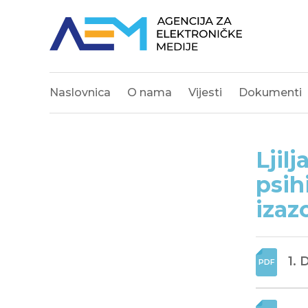
Naslovnica
O nama
Vijesti
Dokumenti
Ljil
psih
izaz
1. 