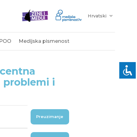
Hrvatski
POO
Medijska pismenost
escentna
i problemi i
Preuzimanje