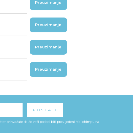
Preuzimanje
Preuzimanje
Preuzimanje
Preuzimanje
ter prihvaćate da će vaši podaci biti proslijeđeni Mailchimpu na