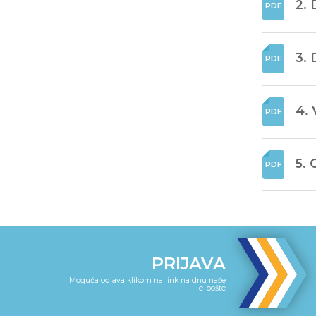
2. 
3. 
4. 
5. 
PRIJAVA
Moguća odjava klikom na link na dnu naše
e-pošte