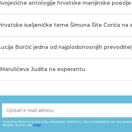
Dvojezične antologije hrvatske manjinske poezije
Hrvatske iseljeničke teme Šimuna Šite Ćorića na
Lucija Borčić jedna od najplodonosnijih prevoditel
 Marulićeva Judita na esperantu
Koristimo Mailchimp kao našu newsletter platformu. Ako se pretplatite na naš newslet
obradu. Saznaj više
ovdje
.