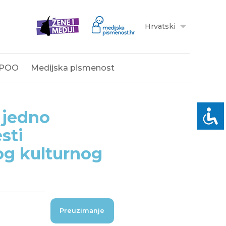
Hrvatski
POO
Medijska pismenost
a jedno
sti
og kulturnog
Preuzimanje