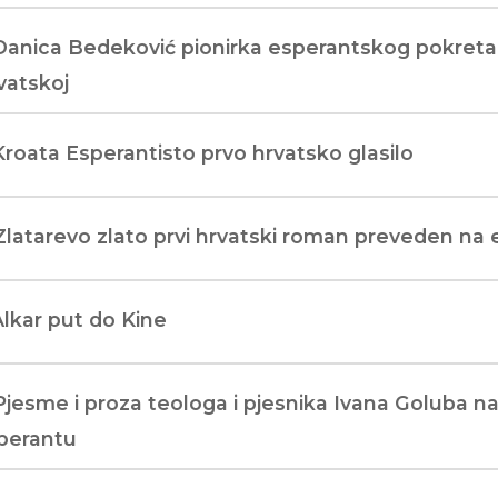
Danica Bedeković pionirka esperantskog pokreta
vatskoj
Kroata Esperantisto prvo hrvatsko glasilo
Zlatarevo zlato prvi hrvatski roman preveden na
Alkar put do Kine
Pjesme i proza teologa i pjesnika Ivana Goluba n
perantu