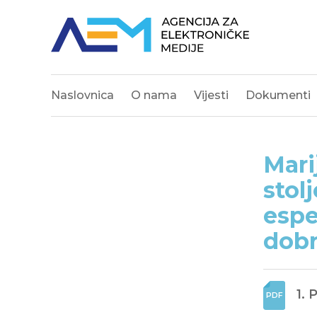
Naslovnica
O nama
Vijesti
Dokumenti
Mari
stol
espe
dobr
1. 