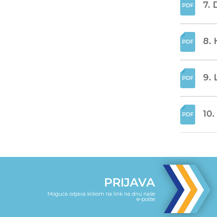
7. 
8. 
9. 
10.
PRIJAVA
Moguća odjava klikom na link na dnu naše
e-pošte