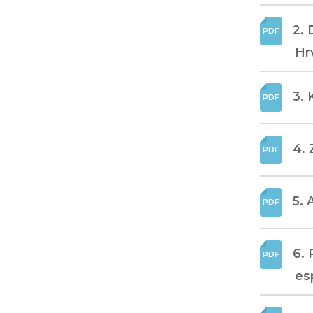
2. 
Hr
3. 
4. 
5. 
6. 
es