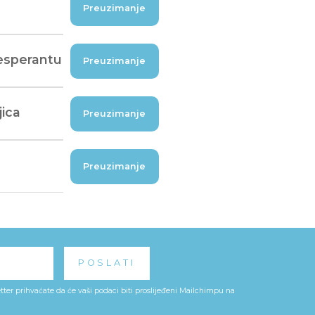
Preuzimanje
 esperantu
Preuzimanje
jica
Preuzimanje
Preuzimanje
ter prihvaćate da će vaši podaci biti proslijeđeni Mailchimpu na