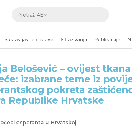
Sustav javne nabave
Istraživanja
Publikacije
N
ja Belošević – ovijest tkan
jeće: izabrane teme iz povije
rantskog pokreta zaštićen
a Republike Hrvatske
Počeci esperanta u Hrvatskoj