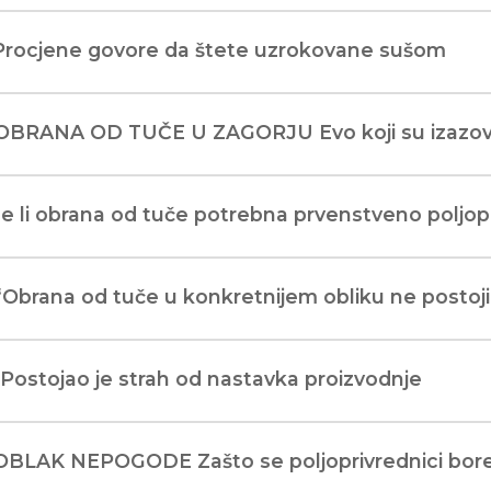
 Procjene govore da štete uzrokovane sušom
 OBRANA OD TUČE U ZAGORJU Evo koji su izazov
Je li obrana od tuče potrebna prvenstveno poljopr
“Obrana od tuče u konkretnijem obliku ne postoji
“Postojao je strah od nastavka proizvodnje
 OBLAK NEPOGODE Zašto se poljoprivrednici bor