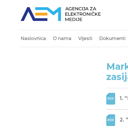
Naslovnica
O nama
Vijesti
Dokumenti
Mark
zasi
1. 
2. 