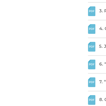
3.
4.
5. 
6. 
7. 
8.