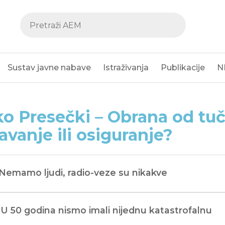
Sustav javne nabave
Istraživanja
Publikacije
N
o Presečki – Obrana od tuče
javanje ili osiguranje?
“Nemamo ljudi, radio-veze su nikakve
“U 50 godina nismo imali nijednu katastrofalnu