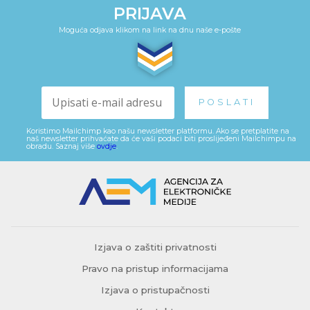
PRIJAVA
Moguća odjava klikom na link na dnu naše e-pošte
Koristimo Mailchimp kao našu newsletter platformu. Ako se pretplatite na
naš newsletter prihvaćate da će vaši podaci biti proslijeđeni Mailchimpu na
obradu. Saznaj više
ovdje
.
Izjava o zaštiti privatnosti
Pravo na pristup informacijama
Izjava o pristupačnosti