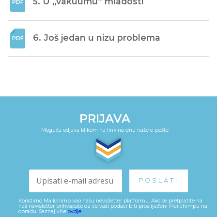
5. U „vakuumu“ mladosti
6. Još jedan u nizu problema
PRIJAVA
Moguća odjava klikom na link na dnu naše e-pošte
Koristimo Mailchimp kao našu newsletter platformu. Ako se pretplatite na
naš newsletter prihvaćate da će vaši podaci biti proslijeđeni Mailchimpu na
obradu. Saznaj više
ovdje
.