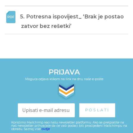
5. Potresna ispovijest_ ‘Brak je postao 
zatvor bez rešetki’
PRIJAVA
Moguća odjava klikom na link na dnu naše e-pošte
Koristimo Mailchimp kao našu newsletter platformu. Ako se pretplatite na
naš newsletter prihvaćate da će vaši podaci biti proslijeđeni Mailchimpu na
obradu. Saznaj više
ovdje
.