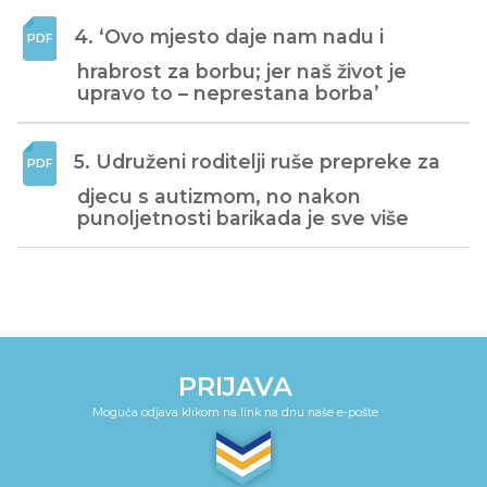
4. ‘Ovo mjesto daje nam nadu i 
hrabrost za borbu; jer naš život je 
upravo to – neprestana borba’
5. Udruženi roditelji ruše prepreke za 
djecu s autizmom, no nakon 
punoljetnosti barikada je sve više
PRIJAVA
Moguća odjava klikom na link na dnu naše e-pošte