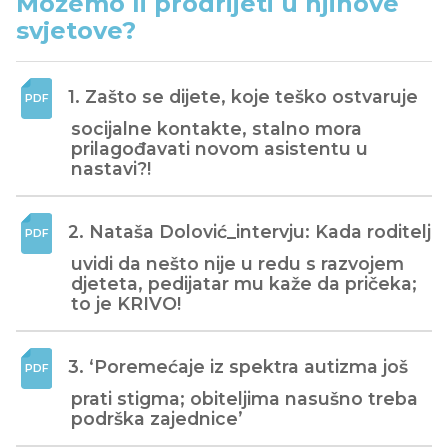
Možemo li prodrijeti u njihove
svjetove?
1. Zašto se dijete, koje teško ostvaruje 
socijalne kontakte, stalno mora 
prilagođavati novom asistentu u 
nastavi?!
2. Nataša Dolović_intervju: Kada roditelj 
uvidi da nešto nije u redu s razvojem 
djeteta, pedijatar mu kaže da pričeka; 
to je KRIVO!
3. ‘Poremećaje iz spektra autizma još 
prati stigma; obiteljima nasušno treba 
podrška zajednice’