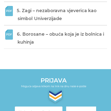
5. Zagi – nezaboravna vjeverica kao 
simbol Univerzijade
6. Borosane – obuća koja je iz bolnica i 
kuhinja
PRIJAVA
Moguća odjava klikom na link na dnu naše e-pošte