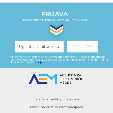
PRIJAVA
Moguća odjava klikom na link na dnu naše e-pošte
Koristimo Mailchimp kao našu newsletter platformu. Ako se pretplatite na
naš newsletter prihvaćate da će vaši podaci biti proslijeđeni Mailchimpu na
obradu. Saznaj više
ovdje
.
Izjava o zaštiti privatnosti
Pravo na pristup informacijama