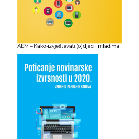
AEM – Kako-izvještavati (o)djeci i mladima