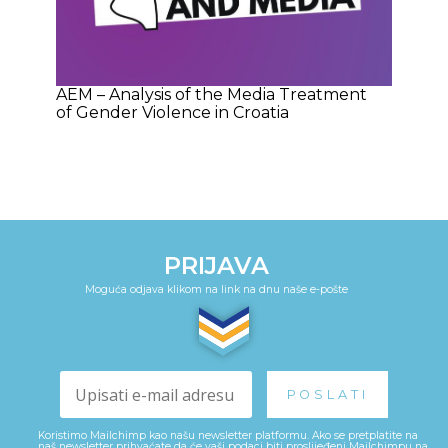
AEM – Analysis of the Media Treatment
of Gender Violence in Croatia
PRIJAVA
Moguća odjava klikom na link na dnu naše e-pošte
Koristimo Mailchimp kao našu newsletter platformu. Ako se pretplatite na
naš newsletter prihvaćate da će vaši podaci biti proslijeđeni Mailchimpu na