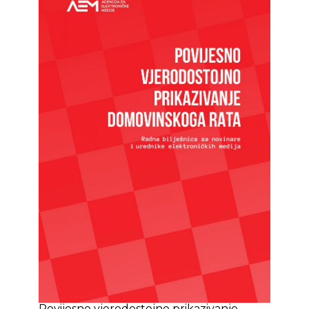
Povijesno vjerodostojno prikazivanje