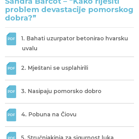
Sandra Barčot – “Kako riješiti
problem devastacije pomorskog
dobra?”
1. Bahati uzurpator betonirao hvarsku 
uvalu
2. Mještani se usplahirili
3. Nasipaju pomorsko dobro
4. Pobuna na Čiovu
5. Stručnjakinja za sigurnost luka