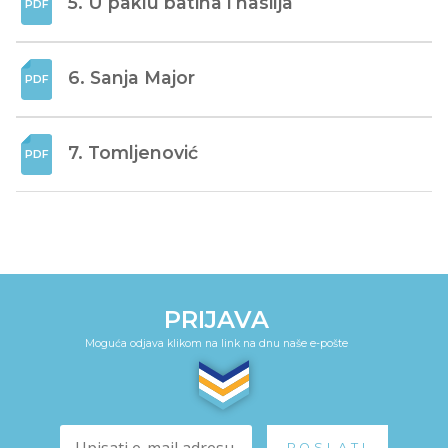
5. U paklu batina i nasilja
6. Sanja Major
7. Tomljenović
PRIJAVA
Moguća odjava klikom na link na dnu naše e-pošte