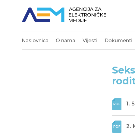
Naslovnica
O nama
Vijesti
Dokumenti
Seks
rodi
1. 
2. 