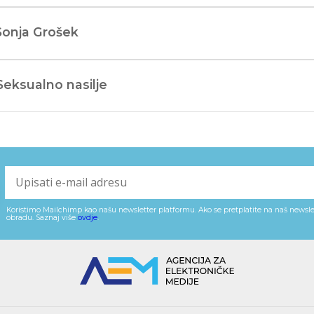
Sonja Grošek
Seksualno nasilje
Koristimo Mailchimp kao našu newsletter platformu. Ako se pretplatite na naš newslet
obradu. Saznaj više
ovdje
.