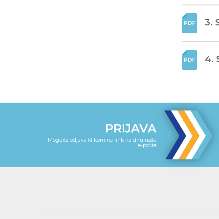
3. 
4. 
PRIJAVA
Moguća odjava klikom na link na dnu naše
e-pošte