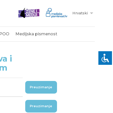
Hrvatski
POO
Medijska pismenost
a i
om
Preuzimanje
Preuzimanje