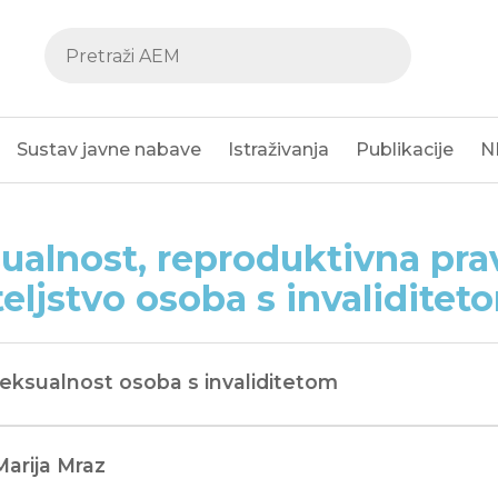
Sustav javne nabave
Istraživanja
Publikacije
N
ualnost, reproduktivna prav
teljstvo osoba s invaliditet
Seksualnost osoba s invaliditetom
Marija Mraz