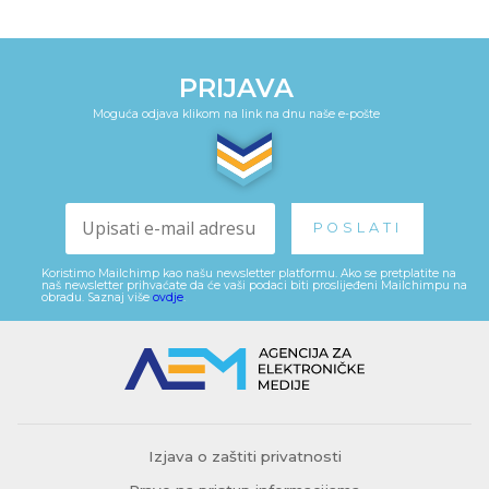
PRIJAVA
Moguća odjava klikom na link na dnu naše e-pošte
Koristimo Mailchimp kao našu newsletter platformu. Ako se pretplatite na
naš newsletter prihvaćate da će vaši podaci biti proslijeđeni Mailchimpu na
obradu. Saznaj više
ovdje
.
Izjava o zaštiti privatnosti