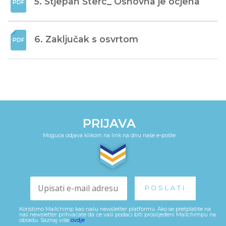
5. Stjepan Šterc_ Osnovna je ocjena
6. Zaključak s osvrtom
PRIJAVA
Moguća odjava klikom na link na dnu naše e-pošte
Koristimo Mailchimp kao našu newsletter platformu. Ako se pretplatite na
naš newsletter prihvaćate da će vaši podaci biti proslijeđeni Mailchimpu na
obradu. Saznaj više
ovdje
.