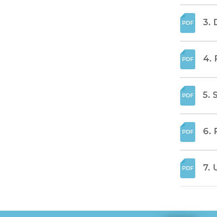
3. 
4. 
5. 
6. 
7.