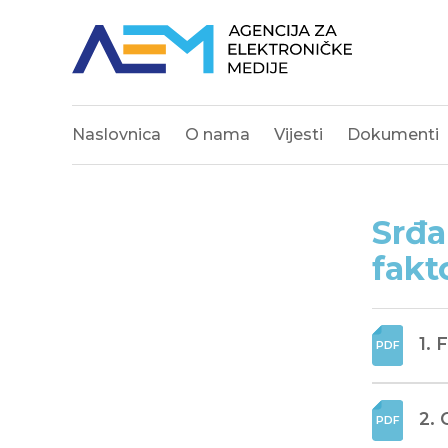
Naslovnica
O nama
Vijesti
Dokumenti
Srđa
fakt
1. 
2.