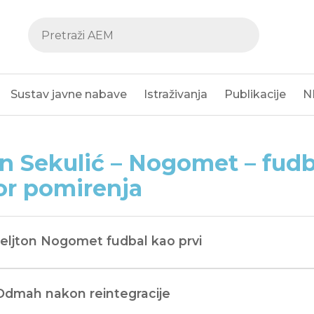
Sustav javne nabave
Istraživanja
Publikacije
N
n Sekulić – Nogomet – fudb
or pomirenja
Feljton Nogomet fudbal kao prvi
 Odmah nakon reintegracije