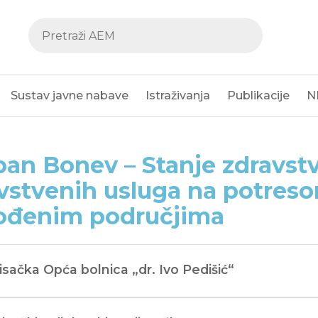
Sustav javne nabave
Istraživanja
Publikacije
N
pan Bonev – Stanje zdravstv
vstvenih usluga na potres
ođenim područjima
Sisačka Opća bolnica „dr. Ivo Pedišić“