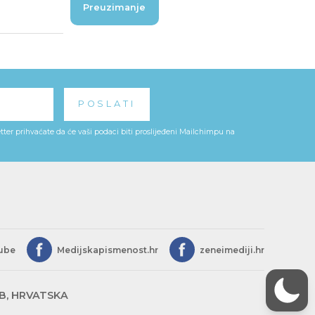
Preuzimanje
ter prihvaćate da će vaši podaci biti proslijeđeni Mailchimpu na
ube
Medijskapismenost.hr
zeneimediji.hr
EB, HRVATSKA