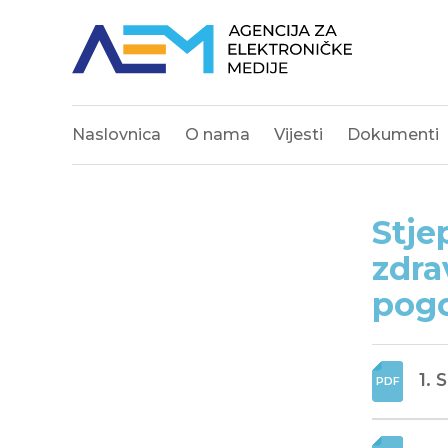
Naslovnica
O nama
Vijesti
Dokumenti
Stje
zdra
pog
1. 