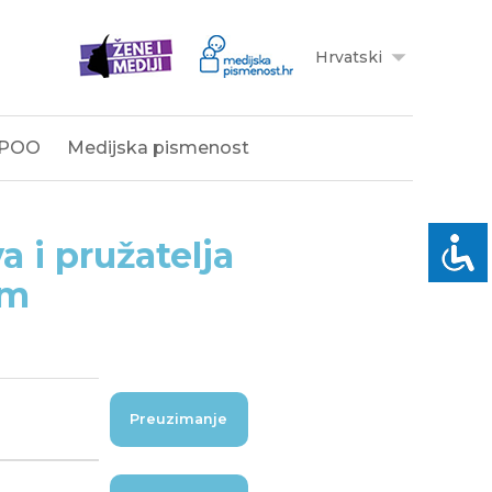
Hrvatski
POO
Medijska pismenost
a i pružatelja
om
Preuzimanje