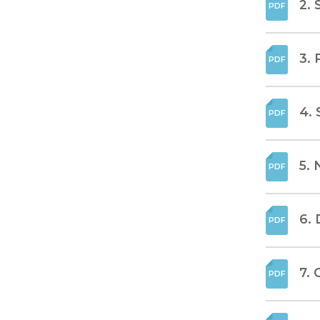
2. 
3. 
4. 
5. 
6. 
7.