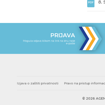
8. 
PRIJAVA
Moguća odjava klikom na link na dnu naše
e-pošte
Izjava o zaštiti privatnosti
Pravo na pristup informa
© 2026 AGEN