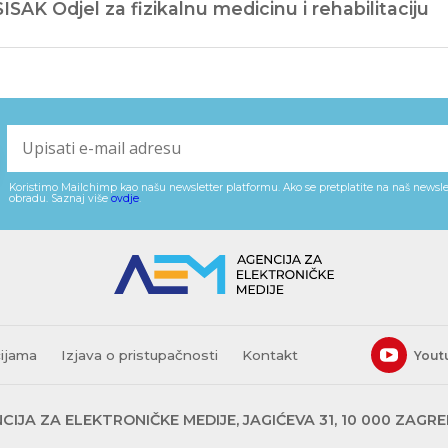
SISAK Odjel za fizikalnu medicinu i rehabilitaciju
Koristimo Mailchimp kao našu newsletter platformu. Ako se pretplatite na naš newslet
obradu. Saznaj više
ovdje
.
cijama
Izjava o pristupačnosti
Kontakt
Yout
CIJA ZA ELEKTRONIČKE MEDIJE, JAGIĆEVA 31, 10 000 ZAGR