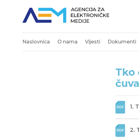
Naslovnica
O nama
Vijesti
Dokumenti
Tko 
čuva
1. 
2. 