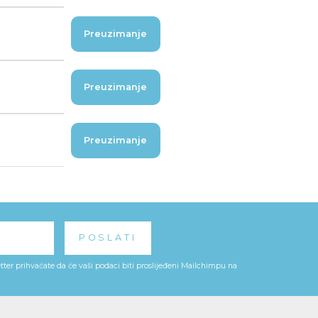
Preuzimanje
Preuzimanje
Preuzimanje
ter prihvaćate da će vaši podaci biti proslijeđeni Mailchimpu na