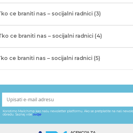
Tko ce braniti nas – socijalni radnici (3)
Tko ce braniti nas – socijalni radnici (4)
Tko ce braniti nas – socijalni radnici (5)
Koristimo Mailchimp kao našu newsletter platformu. Ako se pretplatite na naš newslet
obradu. Saznaj više
ovdje
.