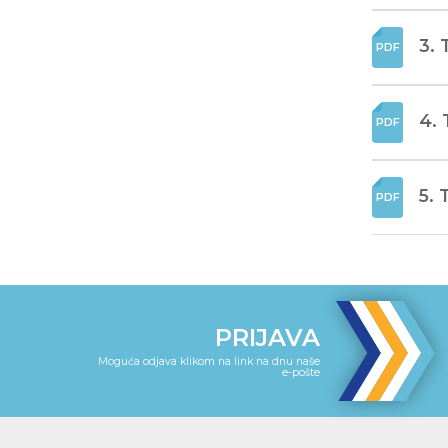
3. 
4. 
5. 
PRIJAVA
Moguća odjava klikom na link na dnu naše
e-pošte