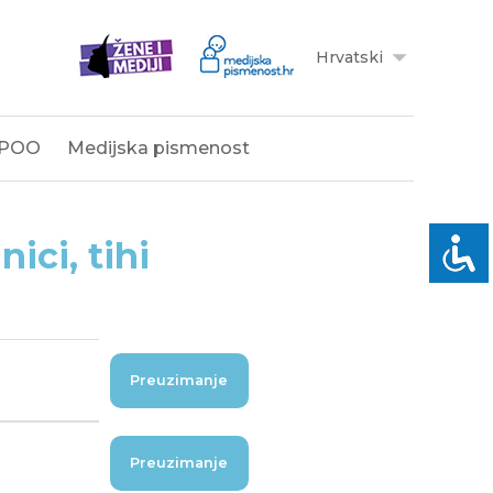
Hrvatski
POO
Medijska pismenost
ici, tihi
Preuzimanje
Preuzimanje