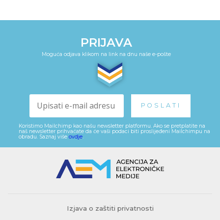
PRIJAVA
Moguća odjava klikom na link na dnu naše e-pošte
Koristimo Mailchimp kao našu newsletter platformu. Ako se pretplatite na
naš newsletter prihvaćate da će vaši podaci biti proslijeđeni Mailchimpu na
obradu. Saznaj više
ovdje
.
Izjava o zaštiti privatnosti