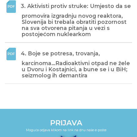
3. Aktivisti protiv struke: Umjesto da se 
promovira izgradnju novog reaktora, 
Slovenija bi trebala obratiti pozornost 
na sva otvorena pitanja u vezi s 
postojećom nuklearkom
4. Boje se potresa, trovanja, 
karcinoma…Radioaktivni otpad ne žele 
u Dvoru i Kostajnici, a bune se i u BiH; 
seizmolog ih demantira
PRIJAVA
Moguća odjava klikom na link na dnu naše e-pošte