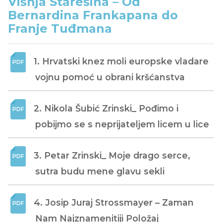
Višnja Starešina – Od
Bernardina Frankapana do
Franje Tuđmana
1. Hrvatski knez moli europske vladare 
vojnu pomoć u obrani kršćanstva
2. Nikola Šubić Zrinski_ Pođimo i 
pobijmo se s neprijateljem licem u lice
3. Petar Zrinski_ Moje drago serce, 
sutra budu mene glavu sekli
4. Josip Juraj Strossmayer – Zaman 
Nam Najznamenitiji Položaj