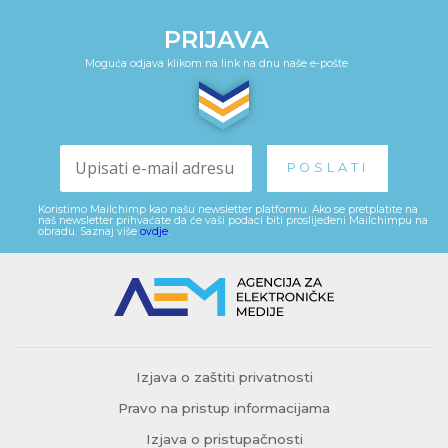
PRIJAVA
Moguća odjava klikom na link na dnu naše e-pošte
Koristimo Mailchimp kao našu newsletter platformu. Ako se pretplatite na
naš newsletter prihvaćate da će vaši podaci biti proslijeđeni Mailchimpu na
obradu. Saznaj više
ovdje
.
Izjava o zaštiti privatnosti
Pravo na pristup informacijama
Izjava o pristupačnosti