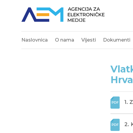
Naslovnica
O nama
Vijesti
Dokumenti
Vlat
Hrva
1. 
2. 