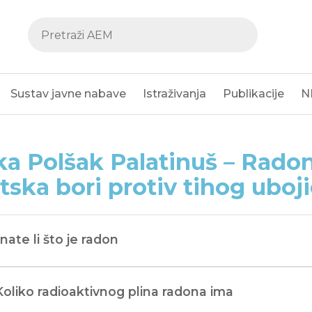
Sustav javne nabave
Istraživanja
Publikacije
N
ka Polšak Palatinuš – Rado
tska bori protiv tihog uboj
Znate li što je radon
Koliko radioaktivnog plina radona ima