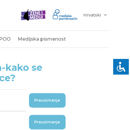
Hrvatski
POO
Medijska pismenost
n-kako se
ice?
Preuzimanje
Preuzimanje