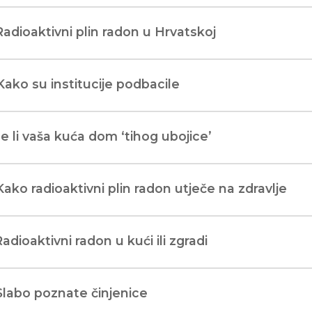
Radioaktivni plin radon u Hrvatskoj
Kako su institucije podbacile
Je li vaša kuća dom ‘tihog ubojice’
Kako radioaktivni plin radon utječe na zdravlje
Radioaktivni radon u kući ili zgradi
Slabo poznate činjenice