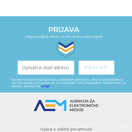
PRIJAVA
Moguća odjava klikom na link na dnu naše e-pošte
Koristimo Mailchimp kao našu newsletter platformu. Ako se pretplatite na
naš newsletter prihvaćate da će vaši podaci biti proslijeđeni Mailchimpu na
obradu. Saznaj više
ovdje
.
Izjava o zaštiti privatnosti