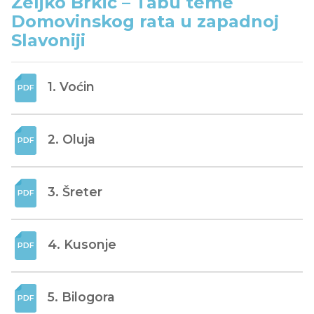
Željko Brkić – Tabu teme
Domovinskog rata u zapadnoj
Slavoniji
1. Voćin
2. Oluja
3. Šreter
4. Kusonje
5. Bilogora