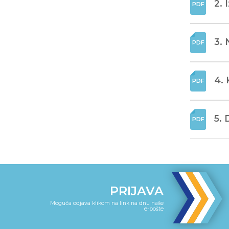
2. 
3. 
4. 
5. 
PRIJAVA
Moguća odjava klikom na link na dnu naše
e-pošte