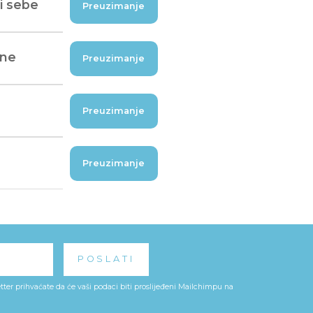
li sebe
Preuzimanje
ene
Preuzimanje
Preuzimanje
Preuzimanje
ter prihvaćate da će vaši podaci biti proslijeđeni Mailchimpu na