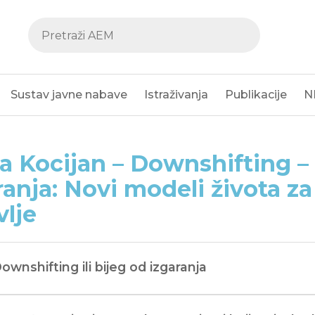
Sustav javne nabave
Istraživanja
Publikacije
N
a Kocijan – Downshifting –
ranja: Novi modeli života z
vlje
Downshifting ili bijeg od izgaranja