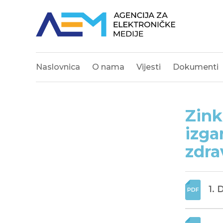
Naslovnica
O nama
Vijesti
Dokumenti
Zink
izga
zdra
1. 