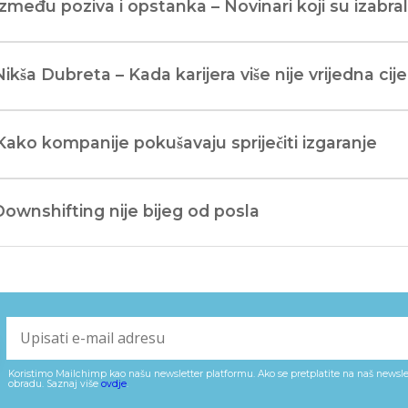
Između poziva i opstanka – Novinari koji su izabra
Nikša Dubreta – Kada karijera više nije vrijedna cij
Kako kompanije pokušavaju spriječiti izgaranje
Downshifting nije bijeg od posla
Koristimo Mailchimp kao našu newsletter platformu. Ako se pretplatite na naš newslet
obradu. Saznaj više
ovdje
.