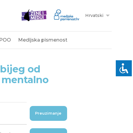
Hrvatski
POO
Medijska pismenost
 bijeg od
a mentalno
Preuzimanje