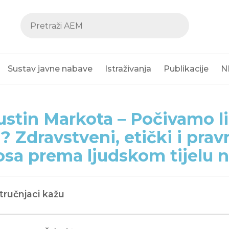
Sustav javne nabave
Istraživanja
Publikacije
N
stin Markota – Počivamo li 
? Zdravstveni, etički i prav
sa prema ljudskom tijelu 
Stručnjaci kažu