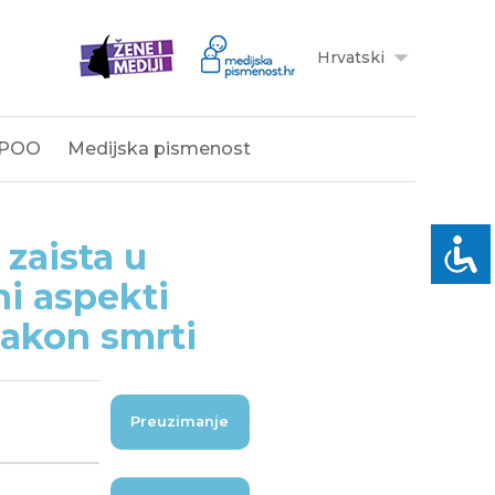
Hrvatski
POO
Medijska pismenost
zaista u
ni aspekti
nakon smrti
Preuzimanje