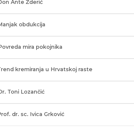
Don Ante Žderić
Manjak obdukcija
Povreda mira pokojnika
Trend kremiranja u Hrvatskoj raste
Dr. Toni Lozančić
Prof. dr. sc. Ivica Grković