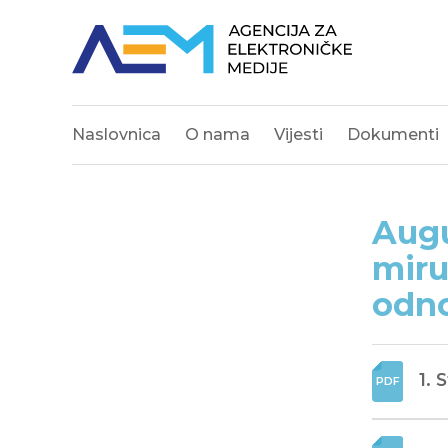
Naslovnica
O nama
Vijesti
Dokumenti
Augu
miru
odno
1. 