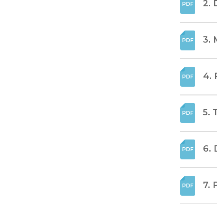
2. 
3. 
4. 
5. 
6. 
7. 