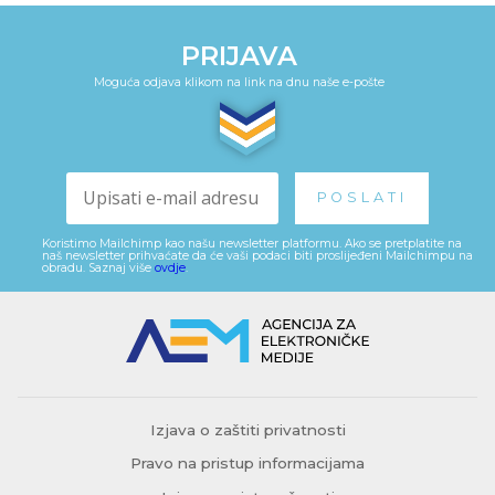
PRIJAVA
Moguća odjava klikom na link na dnu naše e-pošte
Koristimo Mailchimp kao našu newsletter platformu. Ako se pretplatite na
naš newsletter prihvaćate da će vaši podaci biti proslijeđeni Mailchimpu na
obradu. Saznaj više
ovdje
.
Izjava o zaštiti privatnosti
Pravo na pristup informacijama