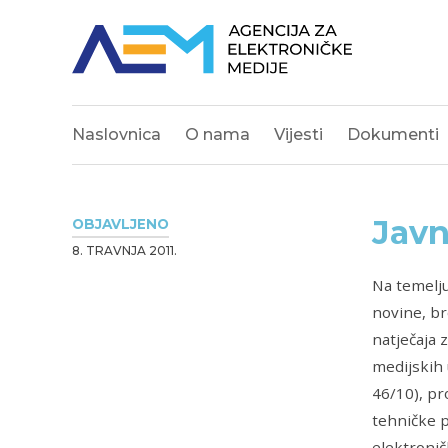
Naslovnica
O nama
Vijesti
Dokumenti
Javn
OBJAVLJENO
8. TRAVNJA 2011.
Na temelj
novine, br
natječaja 
medijskih 
46/10), pr
tehničke p
elektronič