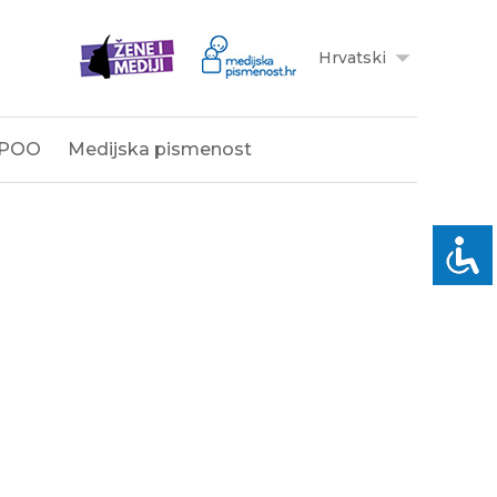
Hrvatski
POO
Medijska pismenost