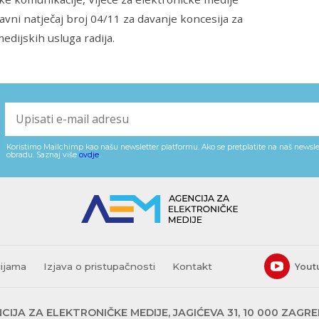
Javni natječaj broj 04/11 za davanje koncesija za
edijskih usluga radija.
Koristimo Mailchimp kao našu newsletter platformu. Ako se pretplatite na naš newslet
obradu. Saznaj više
ovdje
.
cijama
Izjava o pristupačnosti
Kontakt
Yout
CIJA ZA ELEKTRONIČKE MEDIJE, JAGIĆEVA 31, 10 000 ZAGR