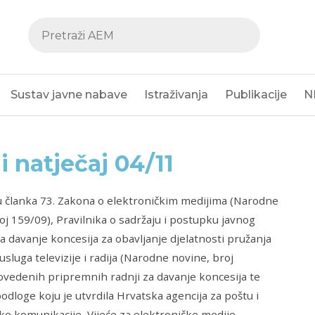
Sustav javne nabave
Istraživanja
Publikacije
N
i natječaj 04/11
u članka 73. Zakona o elektroničkim medijima (Narodne
oj 159/09), Pravilnika o sadržaju i postupku javnog
za davanje koncesija za obavljanje djelatnosti pružanja
usluga televizije i radija (Narodne novine, broj
ovedenih pripremnih radnji za davanje koncesija te
odloge koju je utvrdila Hrvatska agencija za poštu i
ke komunikacije, Vijeće za elektroničke medije