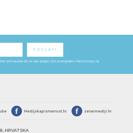
ter prihvaćate da će vaši podaci biti proslijeđeni Mailchimpu na
ube
Medijskapismenost.hr
zeneimediji.hr
EB, HRVATSKA