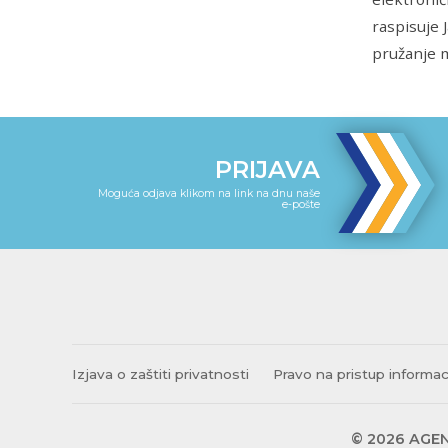
raspisuje 
pružanje m
PRIJAVA
Moguća odjava klikom na link na dnu naše
e-pošte
Izjava o zaštiti privatnosti
Pravo na pristup informa
© 2026 AGEN