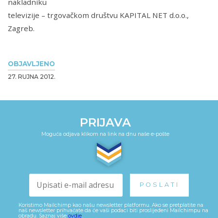
nakladniku
televizije – trgovačkom društvu KAPITAL NET d.o.o.,
Zagreb.
OBJAVLJENO
27. RUJNA 2012.
PRIJAVA
Moguća odjava klikom na link na dnu naše e-pošte
Koristimo Mailchimp kao našu newsletter platformu. Ako se pretplatite na
naš newsletter prihvaćate da će vaši podaci biti proslijeđeni Mailchimpu na
obradu. Saznaj više
ovdje
.