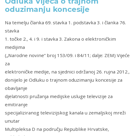
Odluka Vijeća o trajnom
oduzimanju koncesije
Na temelju članka 69. stavka 1. podstavka 3. i članka 76.
stavka
1. točke 2., 4. i 9. i stavka 3. Zakona o elektroničkim
medijima
(„Narodne novine“ broj 153/09. i 84/11; dalje: ZEM) Vijeće
za
elektroničke medije, na sjednici održanoj 26. rujna 2012.,
donijelo je Odluku o trajnom oduzimanju koncesije za
obavljanje
djelatnosti pružanja medijske usluge televizije za
emitiranje
specijaliziranog televizijskog kanala u zemaljskoj mreži
unutar
Multipleksa D na području Republike Hrvatske,