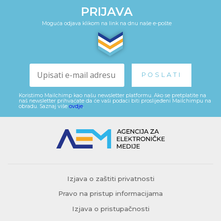
PRIJAVA
Moguća odjava klikom na link na dnu naše e-pošte
Koristimo Mailchimp kao našu newsletter platformu. Ako se pretplatite na
naš newsletter prihvaćate da će vaši podaci biti proslijeđeni Mailchimpu na
obradu. Saznaj više
ovdje
.
Izjava o zaštiti privatnosti
Pravo na pristup informacijama
Izjava o pristupačnosti