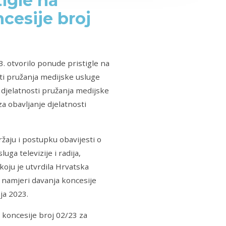
tigle na
cesije broj
3. otvorilo ponude pristigle na
sti pružanja medijske usluge
e djelatnosti pružanja medijske
za obavljanje djelatnosti
žaju i postupku obavijesti o
ga televizije i radija,
oju je utvrdila Hrvatska
o namjeri davanja koncesije
ja 2023.
 koncesije broj 02/23 za