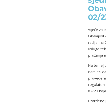
sjed
Obav
02/2
Vijeće za 
Obavijest 
radija, na
usluge tel
pružanja m
Na temelju
namjeri da
provedenih
regulatorn
02/23 koja
Utvrđeno j