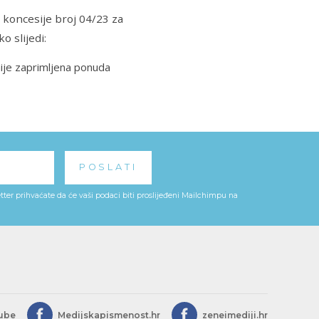
 koncesije broj 04/23 za
 slijedi:
nije zaprimljena ponuda
ter prihvaćate da će vaši podaci biti proslijeđeni Mailchimpu na
ube
Medijskapismenost.hr
zeneimediji.hr