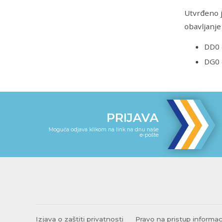
Utvrđeno j
obavljanje
DD0 (
DG0 (
PRIJAVA
Moguća odjava klikom na link na dnu naše
e-pošte
Izjava o zaštiti privatnosti
Pravo na pristup informa