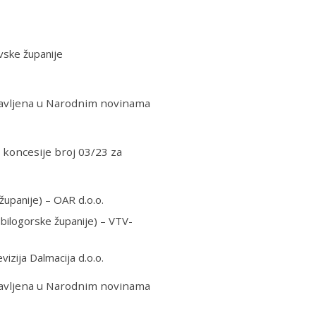
vske županije
objavljena u Narodnim novinama
 koncesije broj 03/23 za
upanije) – OAR d.o.o.
bilogorske županije) – VTV-
izija Dalmacija d.o.o.
objavljena u Narodnim novinama