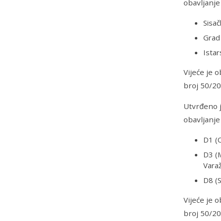
obavljanje
Sisač
Grad 
Istar
Vijeće je 
broj 50/20
Utvrđeno j
obavljanje
D1 (O
D3 (M
Varaž
D8 (S
Vijeće je 
broj 50/20