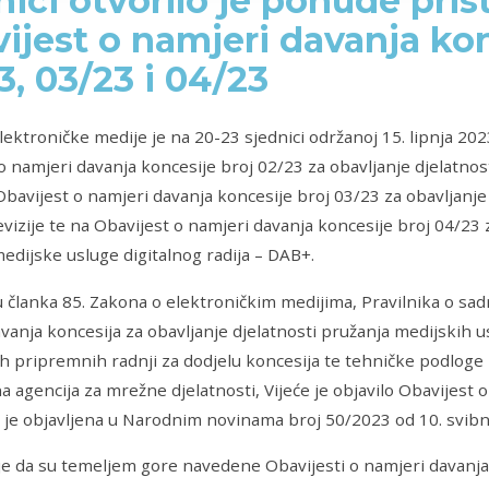
nici otvorilo je ponude pris
ijest o namjeri davanja kon
3, 03/23 i 04/23
elektroničke medije je na 20-23 sjednici održanoj 15. lipnja 202
o namjeri davanja koncesije broj 02/23 za obavljanje djelatno
 Obavijest o namjeri davanja koncesije broj 03/23 za obavljanj
evizije te na Obavijest o namjeri davanja koncesije broj 04/23 
edijske usluge digitalnog radija – DAB+.
 članka 85. Zakona o elektroničkim medijima, Pravilnika o sadr
vanja koncesija za obavljanje djelatnosti pružanja medijskih uslu
 pripremnih radnji za dodjelu koncesija te tehničke podloge k
a agencija za mrežne djelatnosti, Vijeće je objavilo Obavijest 
 je objavljena u Narodnim novinama broj 50/2023 od 10. svibn
e da su temeljem gore navedene Obavijesti o namjeri davanja