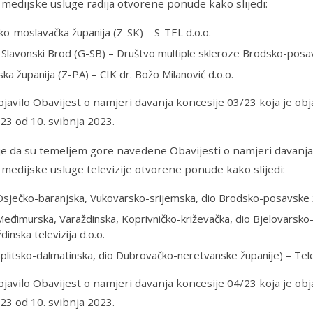
 medijske usluge radija otvorene ponude kako slijedi:
ko-moslavačka županija (Z-SK) – S-TEL d.o.o.
Slavonski Brod (G-SB) – Društvo multiple skleroze Brodsko-posa
ska županija (Z-PA) – CIK dr. Božo Milanović d.o.o.
objavilo Obavijest o namjeri davanja koncesije 03/23 koja je 
23 od 10. svibnja 2023.
e da su temeljem gore navedene Obavijesti o namjeri davanja
 medijske usluge televizije otvorene ponude kako slijedi:
sječko-baranjska, Vukovarsko-srijemska, dio Brodsko-posavske ž
eđimurska, Varaždinska, Koprivničko-križevačka, dio Bjelovarsko-
dinska televizija d.o.o.
plitsko-dalmatinska, dio Dubrovačko-neretvanske županije) – Telev
objavilo Obavijest o namjeri davanja koncesije 04/23 koja je 
23 od 10. svibnja 2023.