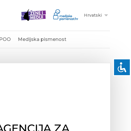
Hrvatski
POO
Medijska pismenost