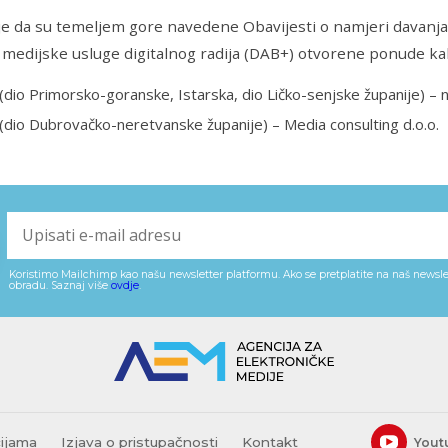
e da su temeljem gore navedene Obavijesti o namjeri davanja
 medijske usluge digitalnog radija (DAB+) otvorene ponude kako
dio Primorsko-goranske, Istarska, dio Ličko-senjske županije) – 
dio Dubrovačko-neretvanske županije) – Media consulting d.o.o.
Koristimo Mailchimp kao našu newsletter platformu. Ako se pretplatite na naš newslet
obradu. Saznaj više
ovdje
.
cijama
Izjava o pristupačnosti
Kontakt
Yout