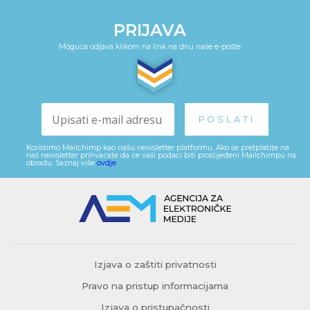
PRIJAVA
Moguća odjava klikom na link na dnu naše e-pošte
Koristimo Mailchimp kao našu newsletter platformu. Ako se pretplatite na
naš newsletter prihvaćate da će vaši podaci biti proslijeđeni Mailchimpu na
obradu. Saznaj više
ovdje
.
Izjava o zaštiti privatnosti
Pravo na pristup informacijama
Izjava o pristupačnosti