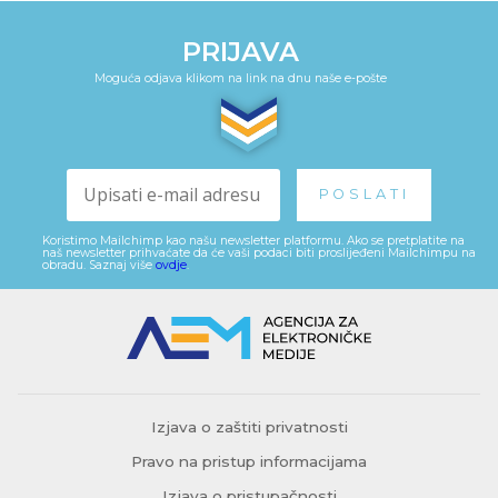
PRIJAVA
Moguća odjava klikom na link na dnu naše e-pošte
Koristimo Mailchimp kao našu newsletter platformu. Ako se pretplatite na
naš newsletter prihvaćate da će vaši podaci biti proslijeđeni Mailchimpu na
obradu. Saznaj više
ovdje
.
Izjava o zaštiti privatnosti
Pravo na pristup informacijama
Izjava o pristupačnosti