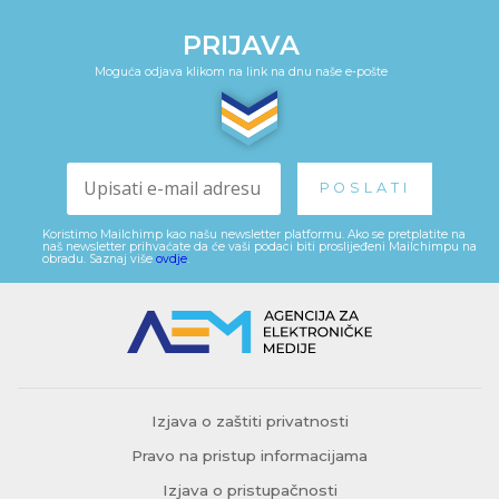
PRIJAVA
Moguća odjava klikom na link na dnu naše e-pošte
Koristimo Mailchimp kao našu newsletter platformu. Ako se pretplatite na
naš newsletter prihvaćate da će vaši podaci biti proslijeđeni Mailchimpu na
obradu. Saznaj više
ovdje
.
Izjava o zaštiti privatnosti
Pravo na pristup informacijama
Izjava o pristupačnosti