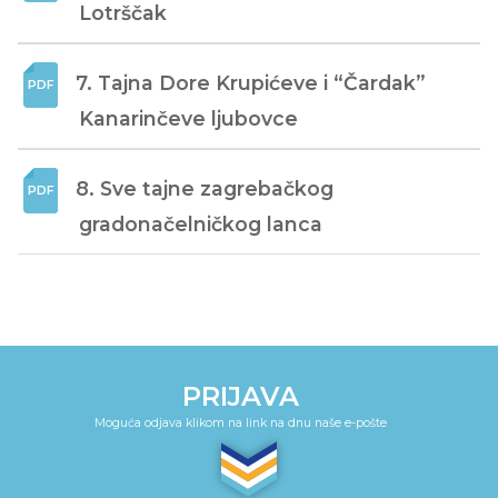
Lotrščak
7. Tajna Dore Krupićeve i “Čardak” 
Kanarinčeve ljubovce
8. Sve tajne zagrebačkog 
gradonačelničkog lanca
PRIJAVA
Moguća odjava klikom na link na dnu naše e-pošte