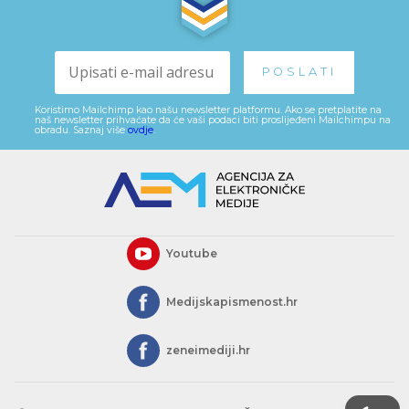
Koristimo Mailchimp kao našu newsletter platformu. Ako se pretplatite na
naš newsletter prihvaćate da će vaši podaci biti proslijeđeni Mailchimpu na
obradu. Saznaj više
ovdje
.
Youtube
Medijskapismenost.hr
zeneimediji.hr