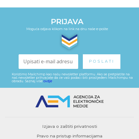
PRIJAVA
Moguća odjava klikom na link na dnu naše e-pošte
Koristimo Mailchimp kao našu newsletter platformu. Ako se pretplatite na
naš newsletter prihvaćate da će vaši podaci biti proslijeđeni Mailchimpu na
obradu. Saznaj više
ovdje
.
Izjava o zaštiti privatnosti
Pravo na pristup informacijama