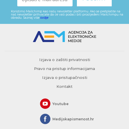
Koristimo Mailchimp kao našu newsletter platformu. Ako se pretplatite na
naš newsletter prihvaćate da će vaši podaci biti proslijeđeni Mailchimpu na
obradu. Saznaj više
ovdje
.
Izjava o zaštiti privatnosti
Pravo na pristup informacijama
Izjava o pristupačnosti
Kontakt
Youtube
Medijskapismenost.hr