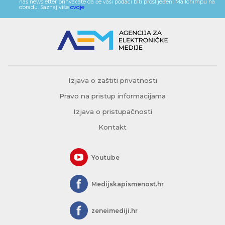
naš newsletter prihvaćate da će vaši podaci biti proslijeđeni Mailchimpu na
obradu. Saznaj više
ovdje
.
Izjava o zaštiti privatnosti
Pravo na pristup informacijama
Izjava o pristupačnosti
Kontakt
Youtube
Medijskapismenost.hr
zeneimediji.hr