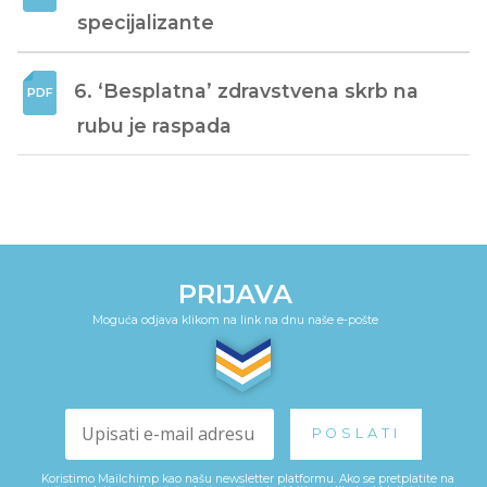
specijalizante
6. ‘Besplatna’ zdravstvena skrb na 
rubu je raspada
PRIJAVA
Moguća odjava klikom na link na dnu naše e-pošte
Koristimo Mailchimp kao našu newsletter platformu. Ako se pretplatite na