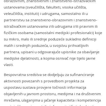
obrazovnim, znanstvenim i znanstveno-istraživačkim
ustanovama (sveučilišta, fakulteti, visoka učilišta,
veleučilišta, instituti) i udrugama, samostalno ili u
partnerstvu sa znanstveno-obrazovnim i znanstveno-
istraživačkim ustanovama i/ili udrugama i/ili pravnim ili
fizičkim osobama (samostalni medijski profesionalci) koje
su mikro, malo ili srednje poduzeće sukladno definiciji
malih i srednjih poduzeća, u svojstvu prihvatljivih
partnera, upisani u odgovarajuće upisnike za obavljanje
medijske djelatnosti, a kojima osnivač nije tijelo javne
vlasti.
Bespovratna sredstva se dodjeljuju za sufinanciranje
aktivnosti povezanih s provedbom projekta za
uspostavu sustava provjere točnosti informacija
objavljenih u javnom prostoru, medijima i na društvenim
mrežama, ulaganjima u jačanje kapaciteta i kompetencija