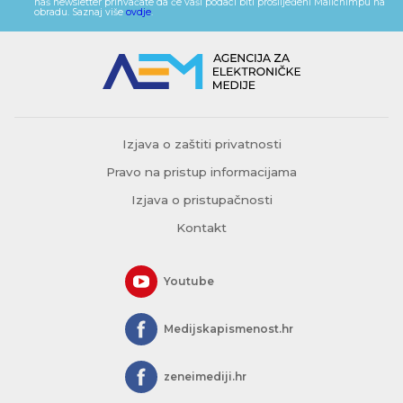
naš newsletter prihvaćate da će vaši podaci biti proslijeđeni Mailchimpu na
obradu. Saznaj više
ovdje
.
Izjava o zaštiti privatnosti
Pravo na pristup informacijama
Izjava o pristupačnosti
Kontakt
Youtube
Medijskapismenost.hr
zeneimediji.hr