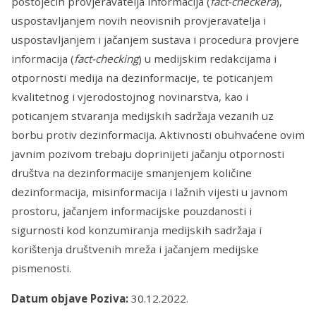
postojećih provjeravatelja informacija (
fact-checkera
),
uspostavljanjem novih neovisnih provjeravatelja i
uspostavljanjem i jačanjem sustava i procedura provjere
informacija (
fact-checking
) u medijskim redakcijama i
otpornosti medija na dezinformacije, te poticanjem
kvalitetnog i vjerodostojnog novinarstva, kao i
poticanjem stvaranja medijskih sadržaja vezanih uz
borbu protiv dezinformacija. Aktivnosti obuhvaćene ovim
javnim pozivom trebaju doprinijeti jačanju otpornosti
društva na dezinformacije smanjenjem količine
dezinformacija, misinformacija i lažnih vijesti u javnom
prostoru, jačanjem informacijske pouzdanosti i
sigurnosti kod konzumiranja medijskih sadržaja i
korištenja društvenih mreža i jačanjem medijske
pismenosti.
Datum objave Poziva:
30.12.2022.