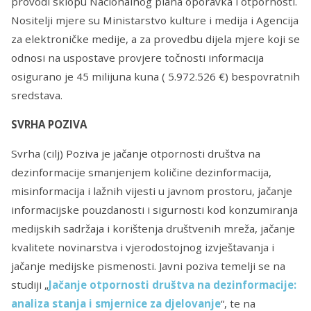
provodi sklopu Nacionalnog plana oporavka i otpornosti.
Nositelji mjere su Ministarstvo kulture i medija i Agencija
za elektroničke medije, a za provedbu dijela mjere koji se
odnosi na uspostave provjere točnosti informacija
osigurano je 45 milijuna kuna ( 5.972.526 €) bespovratnih
sredstava.
SVRHA POZIVA
Svrha (cilj) Poziva je jačanje otpornosti društva na
dezinformacije smanjenjem količine dezinformacija,
misinformacija i lažnih vijesti u javnom prostoru, jačanje
informacijske pouzdanosti i sigurnosti kod konzumiranja
medijskih sadržaja i korištenja društvenih mreža, jačanje
kvalitete novinarstva i vjerodostojnog izvještavanja i
jačanje medijske pismenosti. Javni poziva temelji se na
studiji „
Jačanje otpornosti društva na dezinformacije:
analiza stanja i smjernice za djelovanje
“,
te na